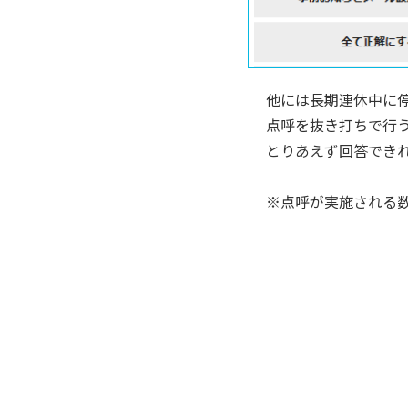
他には長期連休中に
点呼を抜き打ちで行う
とりあえず回答でき
※点呼が実施される数