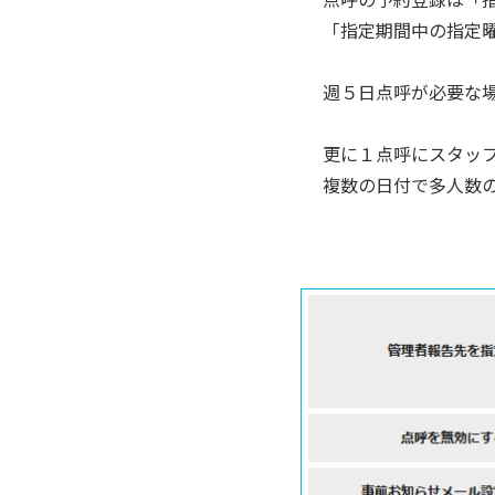
「指定期間中の指定
週５日点呼が必要な
更に１点呼にスタッ
複数の日付で多人数